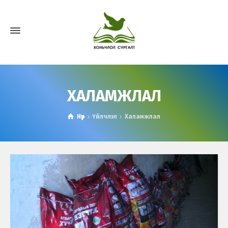
ХАЛАМЖЛАЛ
Нүүр
Үйлчлэл
Халамжлал