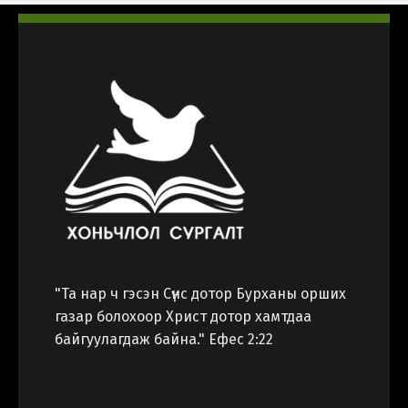
Хэл солих
Монгол
Korea
"Та нар ч гэсэн Сүнс дотор Бурханы орших
газар болохоор Христ дотор хамтдаа
байгуулагдаж байна." Ефес 2:22