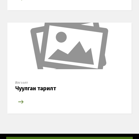
Илгээлт
Чуулган тарилт
Хэл солих