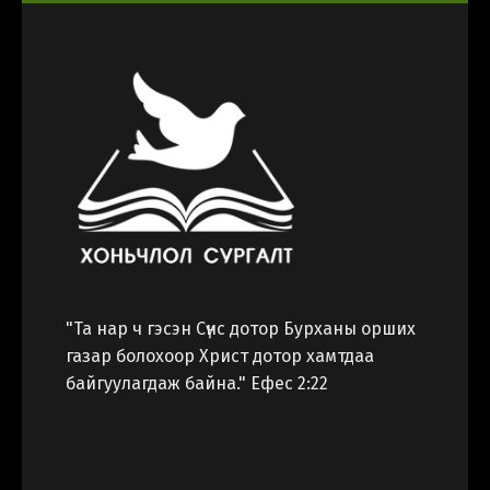
Монгол
Korea
"Та нар ч гэсэн Сүнс дотор Бурханы орших
газар болохоор Христ дотор хамтдаа
байгуулагдаж байна." Ефес 2:22