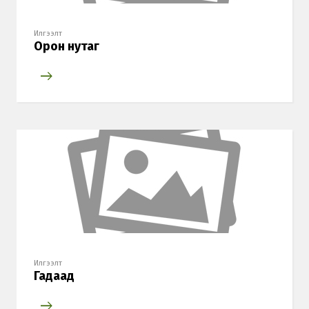
Илгээлт
Орон нутаг
Илгээлт
Гадаад