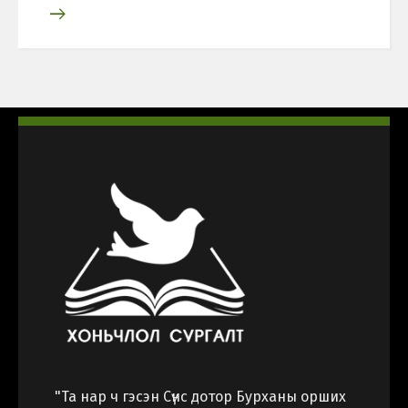
"Та нар ч гэсэн Сүнс дотор Бурханы орших