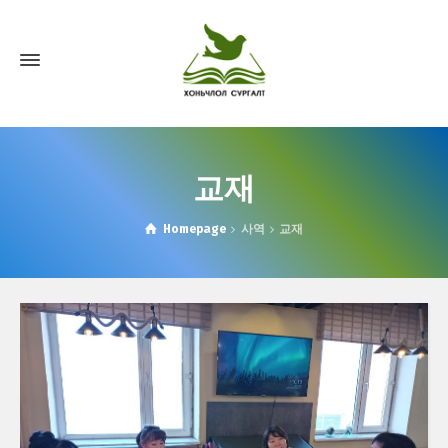
교재
Homepage
사역
교재